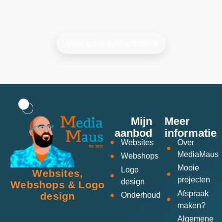
Meer gave opdrachten
Mijn
Meer
aanbod
informatie
Websites
Over
MediaMaus
Webshops
Mooie
Logo
Websites,
projecten
design
Webshops & Logo
Afspraak
design
Onderhoud
maken?
Algemene