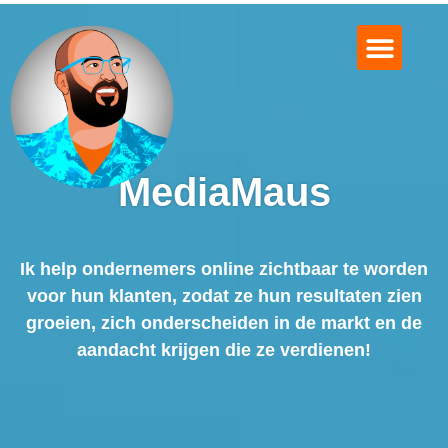
Logo Design
Over MediaMaus
Mooie Projecten
Afspraak Maken?
MediaMaus
Ik help ondernemers online zichtbaar te worden
voor hun klanten, zodat ze hun resultaten zien
groeien, zich onderscheiden in de markt en de
aandacht krijgen die ze verdienen!