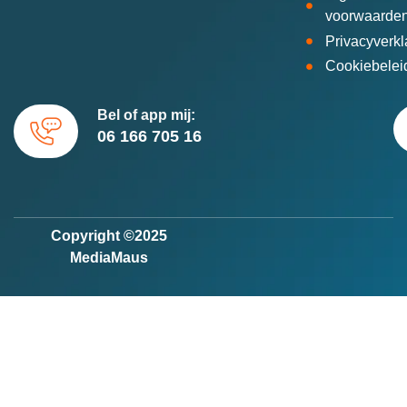
voorwaarde
Privacyverkl
Cookiebelei
Bel of app mij:
06 166 705 16
Copyright ©2025
MediaMaus