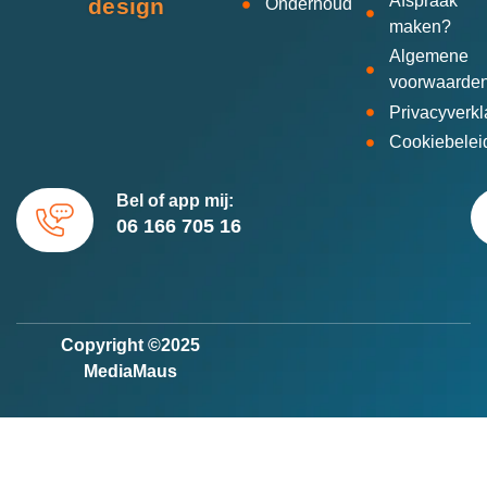
Afspraak
design
Onderhoud
maken?
Algemene
voorwaarde
Privacyverkl
Cookiebelei
Bel of app mij:
06 166 705 16
Copyright ©2025
MediaMaus