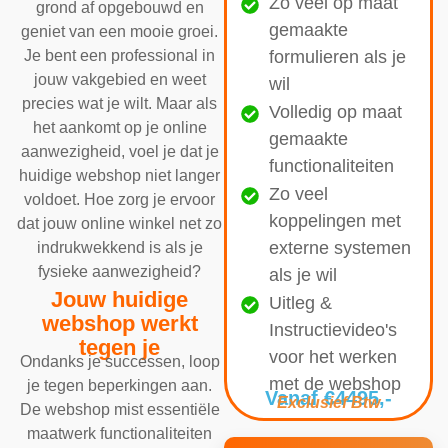
Zo veel op maat
grond af opgebouwd en
gemaakte
geniet van een mooie groei.
formulieren als je
Je bent een professional in
jouw vakgebied en weet
wil
precies wat je wilt. Maar als
Volledig op maat
het aankomt op je online
gemaakte
aanwezigheid, voel je dat je
functionaliteiten
huidige webshop niet langer
Zo veel
voldoet. Hoe zorg je ervoor
koppelingen met
dat jouw online winkel net zo
externe systemen
indrukwekkend is als je
fysieke aanwezigheid?
als je wil
Jouw huidige
Uitleg &
webshop werkt
Instructievideo's
tegen je
voor het werken
Ondanks je successen, loop
met de webshop
je tegen beperkingen aan.
Vanaf €4495,-
Exclusief Btw
De webshop mist essentiële
maatwerk functionaliteiten