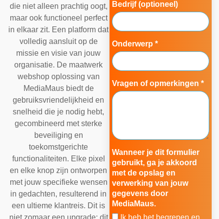
Bedrijf (optioneel)
die niet alleen prachtig oogt,
maar ook functioneel perfect
in elkaar zit. Een platform dat
volledig aansluit op de
Onderwerp *
missie en visie van jouw
organisatie. De maatwerk
webshop oplossing van
Vragen of opmerkingen *
MediaMaus biedt de
gebruiksvriendelijkheid en
snelheid die je nodig hebt,
gecombineerd met sterke
beveiliging en
toekomstgerichte
Wanneer je dit formulier
functionaliteiten. Elke pixel
gebruikt, ga je akkoord
en elke knop zijn ontworpen
met de opslag en
met jouw specifieke wensen
verwerking van jouw
gegevens door
in gedachten, resulterend in
MediaMaus.
een ultieme klantreis. Dit is
Ik heb het begrepen en
niet zomaar een upgrade; dit