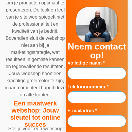
om je producten optimaal te
presenteren. De look en feel
van je site weerspiegelt niet
de professionaliteit en
kwaliteit van je bedrijf.
Bovendien sluit de webshop
Neem contact
niet aan bij je
marketingstrategie, wat
op!
resulteert in gemiste kansen
Volledige naam *
en tegenvallende resultaten.
Jouw webshop hoort een
krachtige groeimotor te zijn,
Telefoonnummer *
maar momenteel hapert deze
op alle fronten.
Een maatwerk
webshop: Jouw
E-mailadres *
sleutel tot online
succes
Stel je voor: een webshop