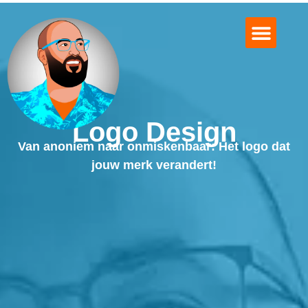
Logo Design
Over MediaMaus
Mooie Projecten
Afspraak Maken?
Logo Design
Van anoniem naar onmiskenbaar: Het logo dat
jouw merk verandert!