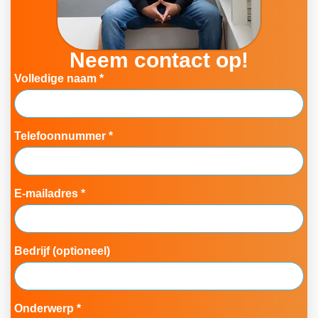
Neem contact op!
Volledige naam *
Telefoonnummer *
E-mailadres *
Bedrijf (optioneel)
Onderwerp *