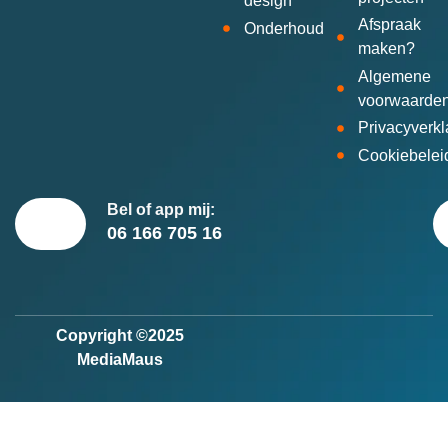
design
Afspraak
Onderhoud
maken?
Algemene
voorwaarde
Privacyverkl
Cookiebelei
Bel of app mij:
06 166 705 16
Copyright ©2025
MediaMaus