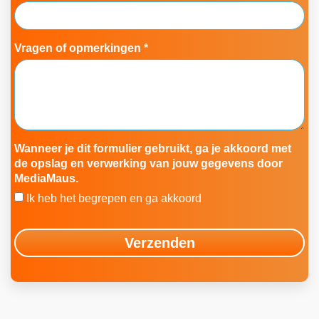
Vragen of opmerkingen *
Wanneer je dit formulier gebruikt, ga je akkoord met
de opslag en verwerking van jouw gegevens door
MediaMaus.
Ik heb het begrepen en ga akkoord
Verzenden