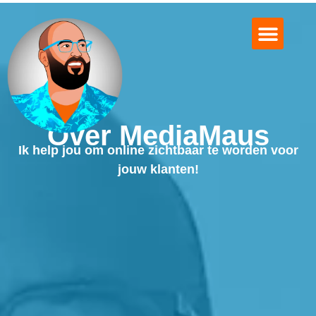
Logo Design
Over MediaMaus
Mooie Projecten
Afspraak Maken?
Over MediaMaus
Ik help jou om online zichtbaar te worden voor
jouw klanten!