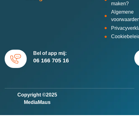
maken?
Algemene
voorwaarde
Privacyverkl
Cookiebelei
Bel of app mij:
06 166 705 16
Copyright ©2025
MediaMaus