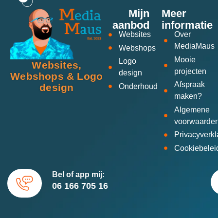
Mijn
Meer
aanbod
informatie
Websites
Over
MediaMaus
Webshops
Mooie
Logo
Websites,
projecten
design
Webshops & Logo
Afspraak
design
Onderhoud
maken?
Algemene
voorwaarde
Privacyverkl
Cookiebelei
Bel of app mij:
06 166 705 16