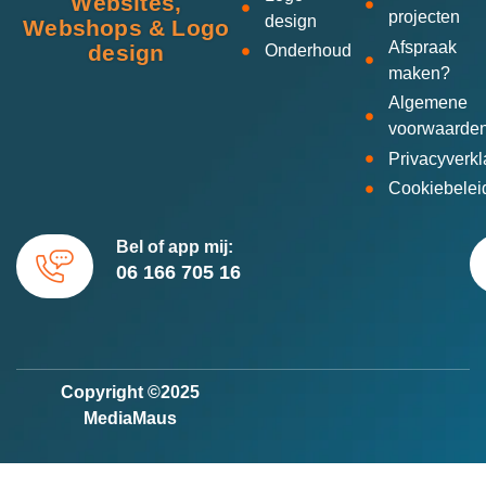
Websites,
projecten
design
Webshops & Logo
Afspraak
design
Onderhoud
maken?
Algemene
voorwaarde
Privacyverkl
Cookiebelei
Bel of app mij:
06 166 705 16
Copyright ©2025
MediaMaus